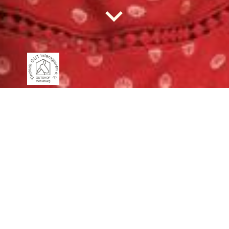
Vereinszweck
Die Ziele des Vereins sind die Anschaffung, Haltung, Pflege
und Unterbringung von Tieren (bevorzugt aus dem Kontext
Tierschutz), sowie deren Einsatz in Tiergestützten
Interventionen.
Eine Tiergestützte Intervention
(TGI) ist eine zielgerichtete und
strukturierte Intervention, die
bewusst Tiere in
Gesundheitsfürsorge, Pädagogik und
Sozialer Arbeit einbezieht und
integriert, um therapeutische